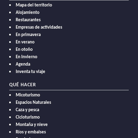
Mapa del territorio
Alojamiento
Restaurantes
Empresas de actividades
En primavera
En verano
En otoño
En Invierno
Agenda
Inventa tu viaje
QUÉ HACER
Micoturismo
Espacios Naturales
Caza y pesca
Cicloturismo
Montaña y nieve
Ríos y embalses