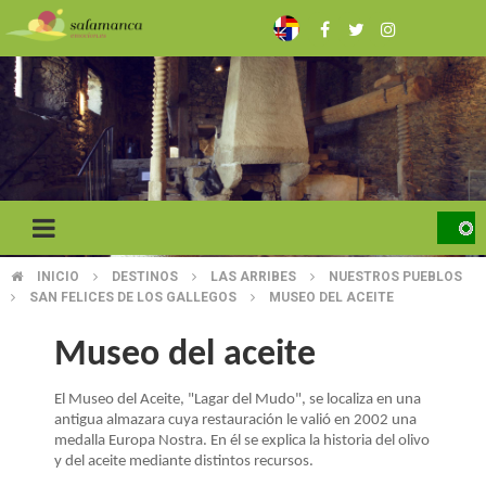
Pasar
al
contenido
principal
INICIO
DESTINOS
LAS ARRIBES
NUESTROS PUEBLOS
SOBRESCRIBIR
SAN FELICES DE LOS GALLEGOS
MUSEO DEL ACEITE
ENLACES
Museo del aceite
DE
El Museo del Aceite, "Lagar del Mudo", se localiza en una
AYUDA
antigua almazara cuya restauración le valió en 2002 una
A
medalla Europa Nostra. En él se explica la historia del olivo
y del aceite mediante distintos recursos.