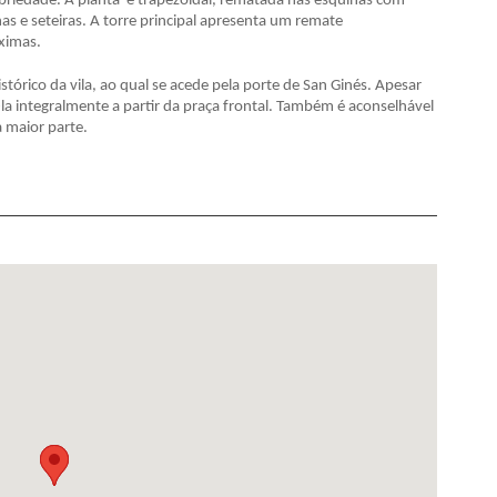
briedade. A planta é trapezoidal, rematada nas esquinas com
rnas e seteiras. A torre principal apresenta um remate
ximas.
istórico da vila, ao qual se acede pela porte de San Ginés. Apesar
a integralmente a partir da praça frontal. Também é aconselhável
 maior parte.