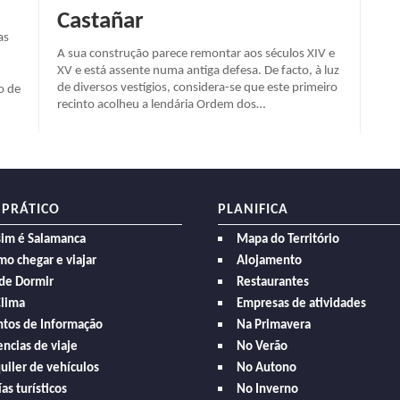
Castañar
as
A sua construção parece remontar aos séculos XIV e
XV e está assente numa antiga defesa. De facto, à luz
de diversos vestígios, considera-se que este primeiro
o de
recinto acolheu a lendária Ordem dos…
 PRÁTICO
PLANIFICA
sim é Salamanca
Mapa do Território
o chegar e viajar
Alojamento
de Dormir
Restaurantes
Clima
Empresas de atividades
ntos de Informação
Na Primavera
ncias de viaje
No Verão
uiler de vehículos
No Autono
as turísticos
No Inverno