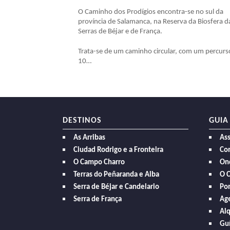
O Caminho dos Prodígios encontra-se no sul da
província de Salamanca, na Reserva da Biosfera d
Serras de Béjar e de França.
Trata-se de um caminho circular, com um percurs
10…
DESTINOS
GUIA
As Arribas
As
Ciudad Rodrigo e a Fronteira
Com
O Campo Charro
On
Terras do Peñaranda e Alba
O 
Serra de Béjar e Candelario
Po
Serra de França
Age
Alq
Guí