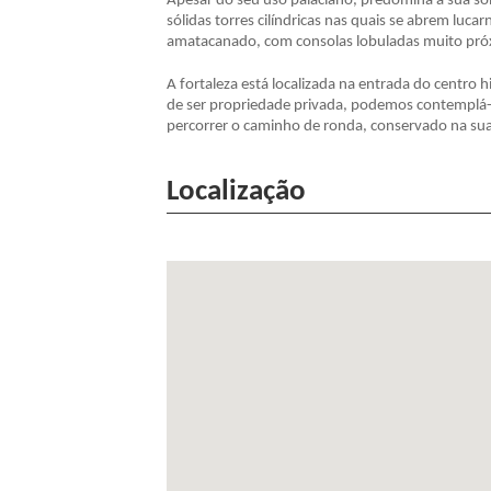
Apesar do seu uso palaciano, predomina a sua so
sólidas torres cilíndricas nas quais se abrem luca
amatacanado, com consolas lobuladas muito pró
A fortaleza está localizada na entrada do centro h
de ser propriedade privada, podemos contemplá-l
percorrer o caminho de ronda, conservado na sua
Localização