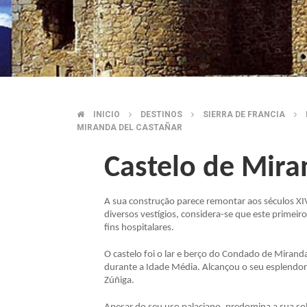
INICIO
DESTINOS
SIERRA DE FRANCIA
BREADCRUMB
MIRANDA DEL CASTAÑAR
Castelo de Mira
A sua construção parece remontar aos séculos XIV
diversos vestígios, considera-se que este primei
fins hospitalares.
O castelo foi o lar e berço do Condado de Miranda
durante a Idade Média. Alcançou o seu esplendo
Zúñiga.