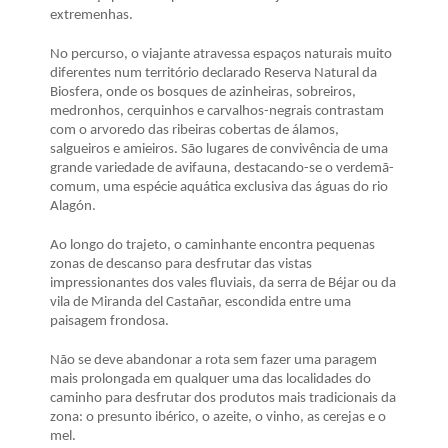
extremenhas.
No percurso, o viajante atravessa espaços naturais muito
diferentes num território declarado Reserva Natural da
Biosfera, onde os bosques de azinheiras, sobreiros,
medronhos, cerquinhos e carvalhos-negrais contrastam
com o arvoredo das ribeiras cobertas de álamos,
salgueiros e amieiros. São lugares de convivência de uma
grande variedade de avifauna, destacando-se o verdemã-
comum, uma espécie aquática exclusiva das águas do rio
Alagón.
Ao longo do trajeto, o caminhante encontra pequenas
zonas de descanso para desfrutar das vistas
impressionantes dos vales fluviais, da serra de Béjar ou da
vila de Miranda del Castañar, escondida entre uma
paisagem frondosa.
Não se deve abandonar a rota sem fazer uma paragem
mais prolongada em qualquer uma das localidades do
caminho para desfrutar dos produtos mais tradicionais da
zona: o presunto ibérico, o azeite, o vinho, as cerejas e o
mel.