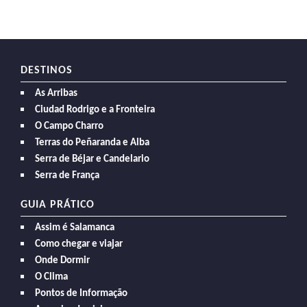
DESTINOS
As Arribas
Ciudad Rodrigo e a Fronteira
O Campo Charro
Terras do Peñaranda e Alba
Serra de Béjar e Candelario
Serra de França
GUIA PRÁTICO
Assim é Salamanca
Como chegar e viajar
Onde Dormir
O Clima
Pontos de Informação