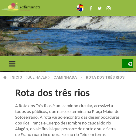
Skip
to
main
content
INICIO
QUE HACER
CAMINHADA
ROTA DOS TRÊS RIOS
BREADCRUMB
Rota dos três rios
A Rota dos Três Rios é um caminho circular, acessível a
todos os públicos, que nasce e termina na Praça Maior de
Sotoserrano. A rota vai ao encontro das desembocaduras
dos rios França e Cuerpo de Hombre no caudal do rio
Alagón, o vale fluvial que percorre de norte a sul a Serra
de França para incorporar-se no rio Tejo em terras