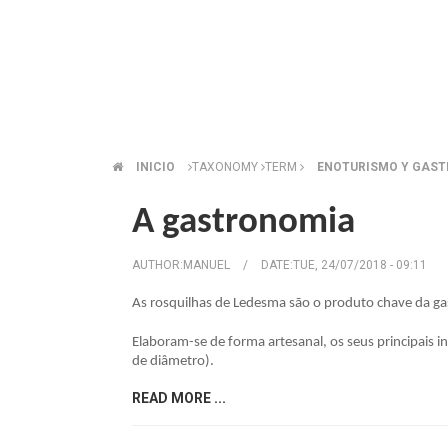
INICIO
TAXONOMY
TERM
ENOTURISMO Y GAS
BREADCRUMB
A gastronomia
AUTHOR:
MANUEL
/
DATE:
TUE, 24/07/2018 - 09:11
As rosquilhas de Ledesma são o produto chave da gast
Elaboram-se de forma artesanal, os seus principais
de diâmetro).
READ MORE ...