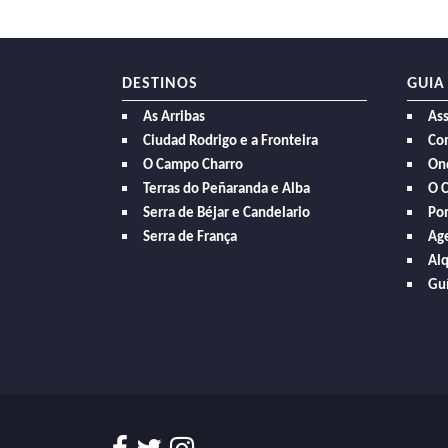
DESTINOS
GUIA
As Arribas
As
Ciudad Rodrigo e a Fronteira
Com
O Campo Charro
On
Terras do Peñaranda e Alba
O 
Serra de Béjar e Candelario
Po
Serra de França
Age
Alq
Guí