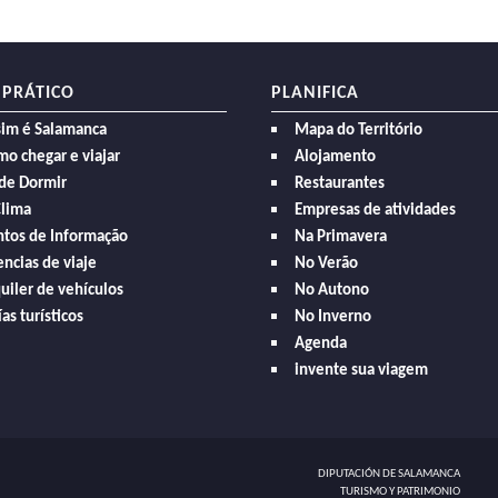
 PRÁTICO
PLANIFICA
sim é Salamanca
Mapa do Território
o chegar e viajar
Alojamento
de Dormir
Restaurantes
Clima
Empresas de atividades
ntos de Informação
Na Primavera
ncias de viaje
No Verão
uiler de vehículos
No Autono
as turísticos
No Inverno
Agenda
invente sua viagem
DIPUTACIÓN DE SALAMANCA
TURISMO Y PATRIMONIO