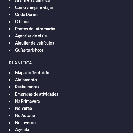
Assim é Salamanca
Como chegar e viajar
Onde Dormir
O Clima
Pontos de Informação
Agencias de viaje
Alquiler de vehículos
Guías turísticos
PLANIFICA
Mapa do Território
Alojamento
Restaurantes
Empresas de atividades
Na Primavera
No Verão
No Autono
No Inverno
Agenda