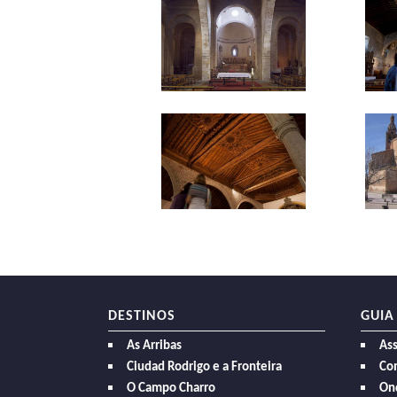
DESTINOS
GUIA
As Arribas
As
Ciudad Rodrigo e a Fronteira
Com
O Campo Charro
On