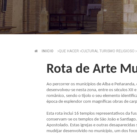
INICIO
QUE HACER
CULTURAL TURISMO RELIGIOSO
BREADCRUMB
Rota de Arte M
Ao percorrer os municípios de Alba e Peñaranda, de
desenvolveu-se nesta zona, entre os séculos XII e
românico, sendo o tijolo o seu elemento identif
época de esplendor com magníficas obras de carpi
Esta rota inclui 16 templos representativos da f
conservam-se os templos de São João e Santiago. 
Apostolado. Estas igrejas e outras desaparecidas
mudéjar desenvolvido no município, um dos foco