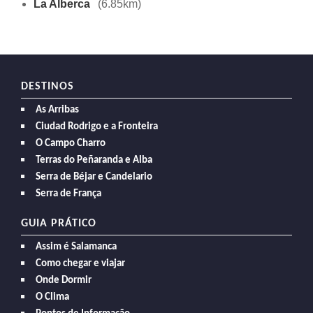
La Alberca
(6.85km)
DESTINOS
As Arribas
Ciudad Rodrigo e a Fronteira
O Campo Charro
Terras do Peñaranda e Alba
Serra de Béjar e Candelario
Serra de França
GUIA PRÁTICO
Assim é Salamanca
Como chegar e viajar
Onde Dormir
O Clima