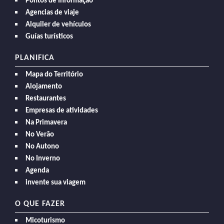
Pontos de Informação
Agencias de viaje
Alquiler de vehículos
Guías turísticos
PLANIFICA
Mapa do Território
Alojamento
Restaurantes
Empresas de atividades
Na Primavera
No Verão
No Autono
No Inverno
Agenda
invente sua viagem
O QUE FAZER
Micoturismo