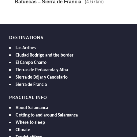
Batuecas – Sierra de Francia
(4.67km)
DESTINATIONS
Las Arribes
Ciudad Rodrigo and the border
El Campo Charro
Tierras de Peñaranda y Alba
Sierra de Béjar y Candelario
Sierra de Francia
PRACTICAL INFO
About Salamanca
Getting to and around Salamanca
Where to sleep
Climate