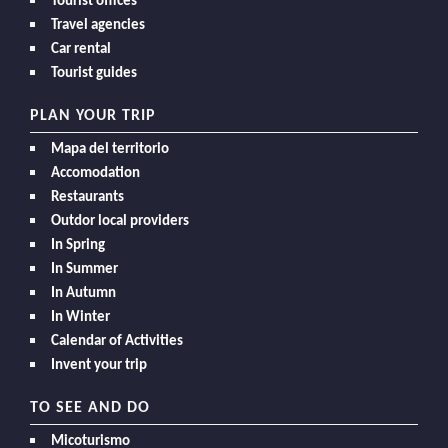
Tourist offices
Travel agencies
Car rental
Tourist guides
PLAN YOUR TRIP
Mapa del territorio
Accomodation
Restaurants
Outdor local providers
In Spring
In Summer
In Autumn
In Winter
Calendar of Activities
Invent your trip
TO SEE AND DO
Micoturismo