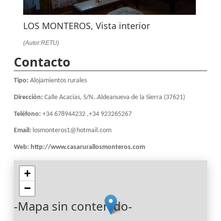
LOS MONTEROS, Vista interior
(Autor:RETU)
Contacto
Tipo:
Alojamientos rurales
Dirección:
Calle Acacias, S/N..Aldeanueva de la Sierra (37621)
Teléfono:
+34 678944232 ,+34 923265267
Email:
losmonteros1@hotmail.com
Web:
http://www.casarurallosmonteros.com
+
−
-Mapa sin contenido-