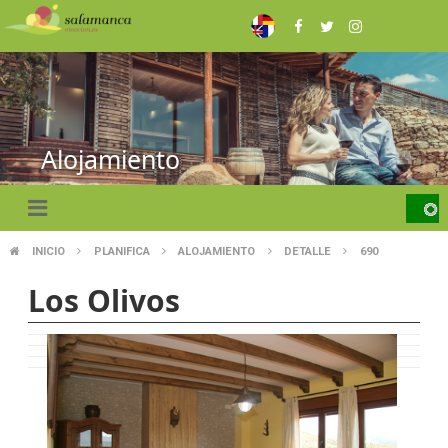
Skip
to
main
content
Alojamiento
INICIO
PLANIFICA
ALOJAMIENTO
DETALLE
690
BREADCRUMB
Los Olivos