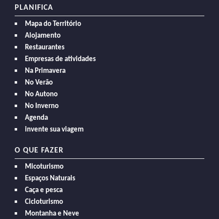
PLANIFICA
Mapa do Território
Alojamento
Restaurantes
Empresas de atividades
Na Primavera
No Verão
No Autono
No Inverno
Agenda
invente sua viagem
O QUE FAZER
Micoturismo
Espaços Naturais
Caça e pesca
Cicloturismo
Montanha e Neve