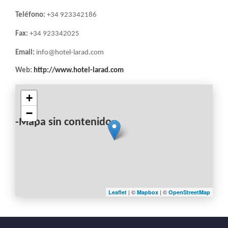
Teléfono:
+34 923342186
Fax:
+34 923342025
Email:
info@hotel-larad.com
Web:
http://www.hotel-larad.com
+
−
-Mapa sin contenido-
| ©
| ©
Leaflet
Mapbox
OpenStreetMap