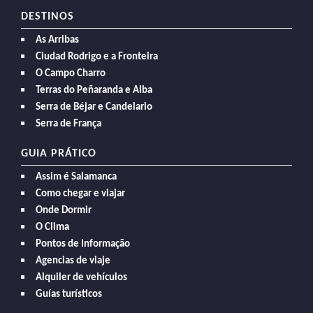
DESTINOS
As Arribas
Ciudad Rodrigo e a Fronteira
O Campo Charro
Terras do Peñaranda e Alba
Serra de Béjar e Candelario
Serra de França
GUIA PRÁTICO
Assim é Salamanca
Como chegar e viajar
Onde Dormir
O Clima
Pontos de Informação
Agencias de viaje
Alquiler de vehículos
Guías turísticos