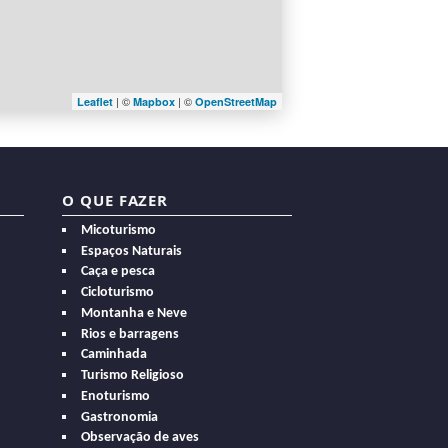
| ©
| ©
Leaflet
Mapbox
OpenStreetMap
O QUE FAZER
Micoturismo
Espaços Naturais
Caça e pesca
Cicloturismo
Montanha e Neve
Rios e barragens
Caminhada
Turismo Religioso
Enoturismo
Gastronomia
Observação de aves