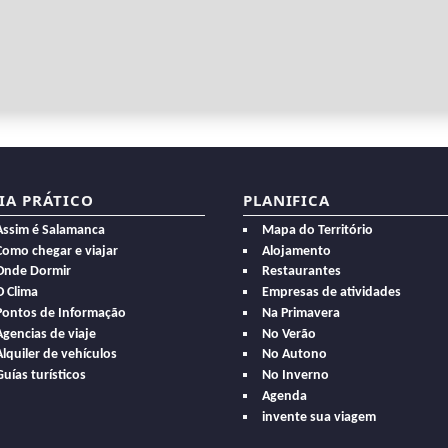
IA PRÁTICO
PLANIFICA
Assim é Salamanca
Mapa do Território
Como chegar e viajar
Alojamento
Onde Dormir
Restaurantes
O Clima
Empresas de atividades
Pontos de Informação
Na Primavera
Agencias de viaje
No Verão
Alquiler de vehículos
No Autono
Guías turísticos
No Inverno
Agenda
invente sua viagem