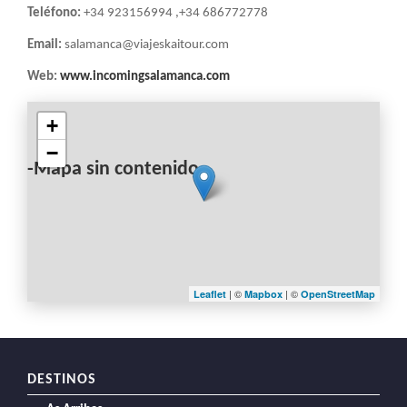
Teléfono:
+34 923156994 ,+34 686772778
Email:
salamanca@viajeskaitour.com
Web:
www.incomingsalamanca.com
+
−
-Mapa sin contenido-
| ©
| ©
Leaflet
Mapbox
OpenStreetMap
DESTINOS