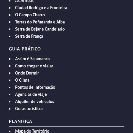
As Arribas
Ciudad Rodrigo e a Fronteira
O Campo Charro
Terras do Peñaranda e Alba
Serra de Béjar e Candelario
Serra de França
GUIA PRÁTICO
Assim é Salamanca
Como chegar e viajar
Onde Dormir
O Clima
Pontos de Informação
Agencias de viaje
Alquiler de vehículos
Guías turísticos
PLANIFICA
Mapa do Território