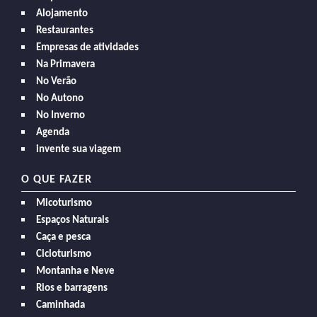
Alojamento
Restaurantes
Empresas de atividades
Na Primavera
No Verão
No Autono
No Inverno
Agenda
invente sua viagem
O QUE FAZER
Micoturismo
Espaços Naturais
Caça e pesca
Cicloturismo
Montanha e Neve
Rios e barragens
Caminhada