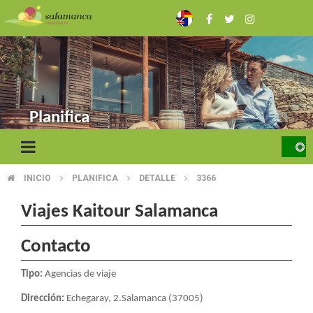
Skip
to
main
content
Planifica
INICIO
PLANIFICA
DETALLE
3366
BREADCRUMB
Viajes Kaitour Salamanca
Contacto
Tipo:
Agencias de viaje
Dirección:
Echegaray, 2.Salamanca (37005)