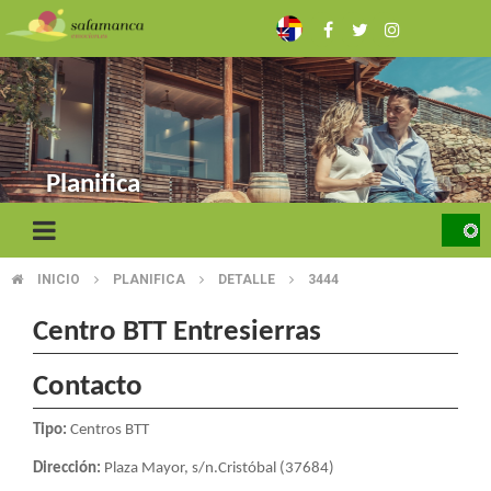
Skip
to
main
content
Planifica
INICIO
PLANIFICA
DETALLE
3444
BREADCRUMB
Centro BTT Entresierras
Contacto
Tipo:
Centros BTT
Dirección:
Plaza Mayor, s/n.Cristóbal (37684)