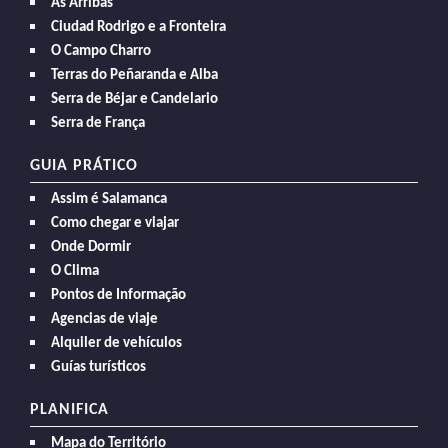
As Arribas
Ciudad Rodrigo e a Fronteira
O Campo Charro
Terras do Peñaranda e Alba
Serra de Béjar e Candelario
Serra de França
GUIA PRÁTICO
Assim é Salamanca
Como chegar e viajar
Onde Dormir
O Clima
Pontos de Informação
Agencias de viaje
Alquiler de vehículos
Guías turísticos
PLANIFICA
Mapa do Território