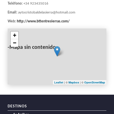
Teléfono:
+34 923435016
Email:
aytocristobaldelasierra@hotmail.com
Web:
http://www.bttentresierras.com/
+
−
-Mapa sin contenido-
| ©
| ©
Leaflet
Mapbox
OpenStreetMap
DESTINOS