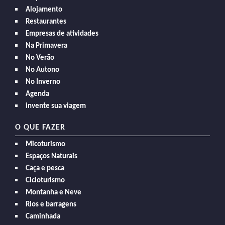
Alojamento
Restaurantes
Empresas de atividades
Na Primavera
No Verão
No Autono
No Inverno
Agenda
invente sua viagem
O QUE FAZER
Micoturismo
Espaços Naturais
Caça e pesca
Cicloturismo
Montanha e Neve
Rios e barragens
Caminhada