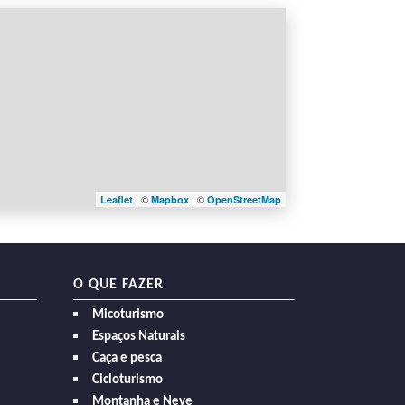
| ©
| ©
Leaflet
Mapbox
OpenStreetMap
O QUE FAZER
Micoturismo
Espaços Naturais
Caça e pesca
Cicloturismo
Montanha e Neve