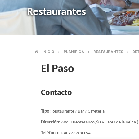
Restaurantes
INICIO
PLANIFICA
RESTAURANTES
DE
BREADCRUMB
El Paso
Contacto
Tipo:
Restaurante / Bar / Cafetería
Dirección:
Avd. Fuentesauco,60.Villares de la Reina
Teléfono:
+34 923204164