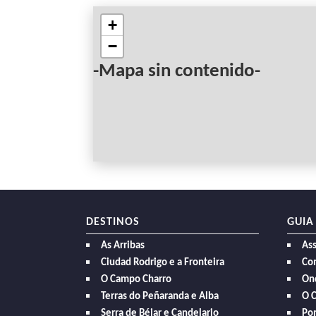
+
−
-Mapa sin contenido-
DESTINOS
GUIA
As Arribas
As
Ciudad Rodrigo e a Fronteira
Com
O Campo Charro
On
Terras do Peñaranda e Alba
O 
Serra de Béjar e Candelario
Po