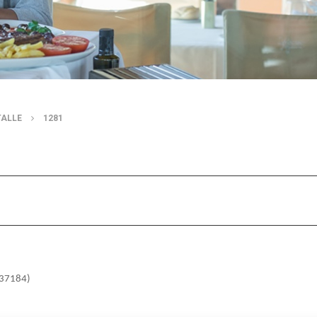
TALLE
1281
 (37184)