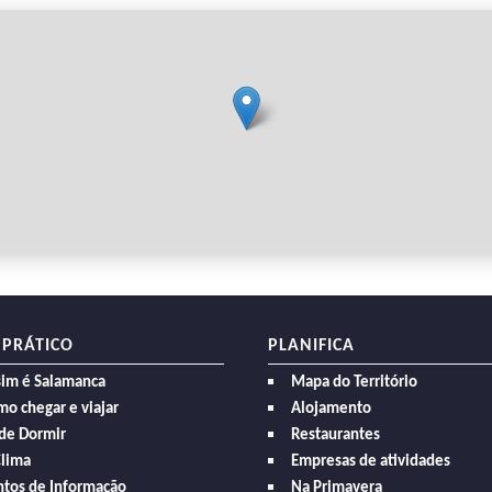
 PRÁTICO
PLANIFICA
sim é Salamanca
Mapa do Território
o chegar e viajar
Alojamento
de Dormir
Restaurantes
Clima
Empresas de atividades
ntos de Informação
Na Primavera