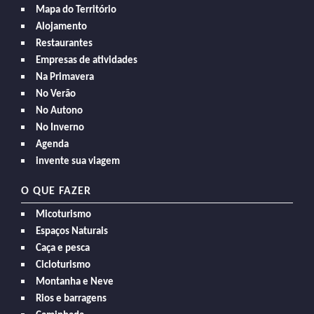
Mapa do Território
Alojamento
Restaurantes
Empresas de atividades
Na Primavera
No Verão
No Autono
No Inverno
Agenda
invente sua viagem
O QUE FAZER
Micoturismo
Espaços Naturais
Caça e pesca
Cicloturismo
Montanha e Neve
Rios e barragens