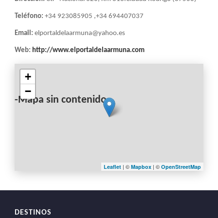
Teléfono:
+34 923085905 ,+34 694407037
Email:
elportaldelaarmuna@yahoo.es
Web:
http://www.elportaldelaarmuna.com
+
−
-Mapa sin contenido-
| ©
| ©
Leaflet
Mapbox
OpenStreetMap
DESTINOS