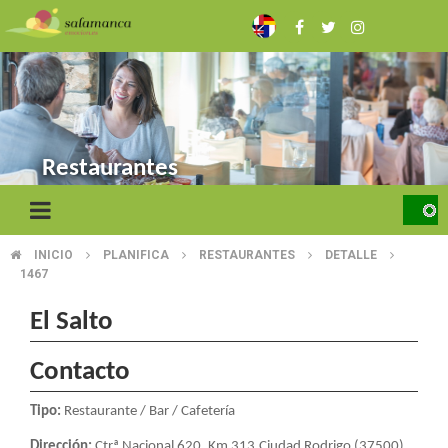
Skip
to
main
content
Restaurantes
INICIO
PLANIFICA
RESTAURANTES
DETALLE
BREADCRUMB
1467
El Salto
Contacto
Tipo:
Restaurante / Bar / Cafetería
Dirección:
Ctrª Nacional 620, Km 313.Ciudad Rodrigo (37500)