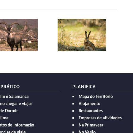
 PRÁTICO
PLANIFICA
sim é Salamanca
Mapa do Território
o chegar e viajar
Alojamento
de Dormir
Restaurantes
Clima
Empresas de atividades
ntos de Informação
Na Primavera
ncias de viaje
No Verão