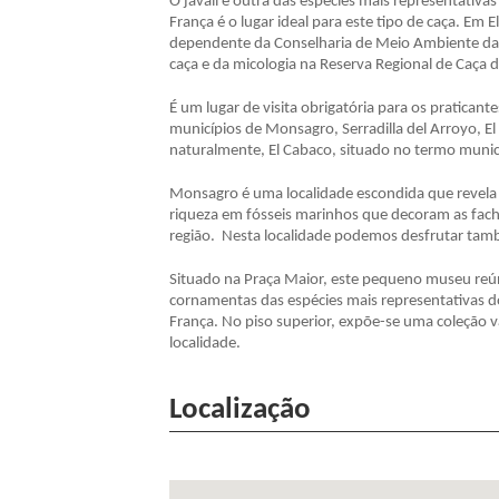
O javali é outra das espécies mais representativa
França é o lugar ideal para este tipo de caça. E
dependente da Conselharia de Meio Ambiente da J
caça e da micologia na Reserva Regional de Caça d
É um lugar de visita obrigatória para os pratican
municípios de Monsagro, Serradilla del Arroyo, El M
naturalmente, El Cabaco, situado no termo munic
Monsagro é uma localidade escondida que revela 
riqueza em fósseis marinhos que decoram as facha
região. Nesta localidade podemos desfrutar tamb
Situado na Praça Maior, este pequeno museu reú
cornamentas das espécies mais representativas d
França. No piso superior, expõe-se uma coleção va
localidade.
Localização