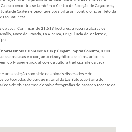
s de caça maior na província de Salamanca. A área da Serra de
m El Cabaco encontra-se também o Centro de Receção de Caçadores,
unta de Castela e Leão, que possibilita um controlo no âmbito da
e Las Batuecas.
tes de caça. Com mais de 21.513 hectares, a reserva abarca os
aíllo, Nava de Francia, La Alberca, Herguijuela de la Sierra e,
ipal.
interessantes surpresas: a sua paisagem impressionante, a sua
das das casas e o conjunto etnográfico das eiras, único na
ém do Museu etnográfico e da cultura tradicional e da caça.
ne uma coleção completa de animais dissecados e de
os vertebrados do parque natural de Las Batuecas-Serra de
riada de objetos tradicionais e fotografias do passado recente da