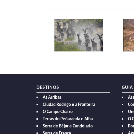
DESTINOS
GUIA
As Arribas
As
Ciudad Rodrigo e a Fronteira
Com
O Campo Charro
On
Terras do Peñaranda e Alba
O 
Serra de Béjar e Candelario
Po
Serra de França
Age