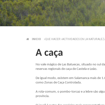
INICIO
QUE HACER
ACTIVIDADES EN LA NATURALE
BREADCRUMB
A caça
No vale mágico de Las Batuecas, situado no sul d
reservas regionais de caça de Castela e Leão.
De igual modo, existem em Salamanca mais de 1.0
como Zonas de Caça Controlada.
A rola-comum, o pombo-torcaz e a lebre são alg
província.