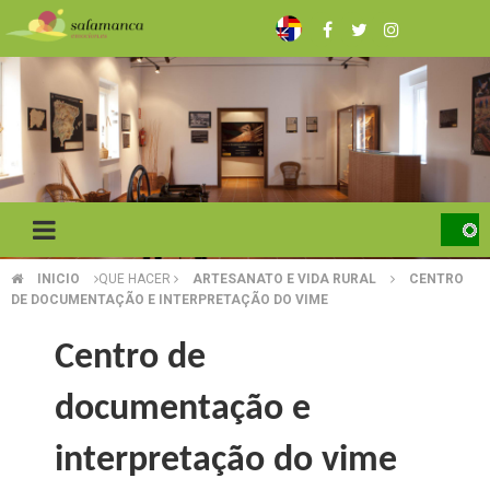
Skip
to
main
content
INICIO
QUE HACER
ARTESANATO E VIDA RURAL
CENTRO
BREADCRUMB
DE DOCUMENTAÇÃO E INTERPRETAÇÃO DO VIME
Centro de
documentação e
interpretação do vime