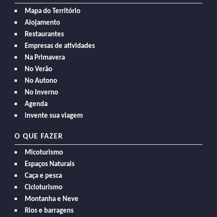
Mapa do Território
Alojamento
Restaurantes
Empresas de atividades
Na Primavera
No Verão
No Autono
No Inverno
Agenda
invente sua viagem
O QUE FAZER
Micoturismo
Espaços Naturais
Caça e pesca
Cicloturismo
Montanha e Neve
Rios e barragens