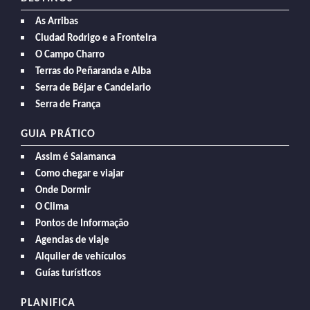
As Arribas
Ciudad Rodrigo e a Fronteira
O Campo Charro
Terras do Peñaranda e Alba
Serra de Béjar e Candelario
Serra de França
GUIA PRÁTICO
Assim é Salamanca
Como chegar e viajar
Onde Dormir
O Clima
Pontos de Informação
Agencias de viaje
Alquiler de vehículos
Guías turísticos
PLANIFICA