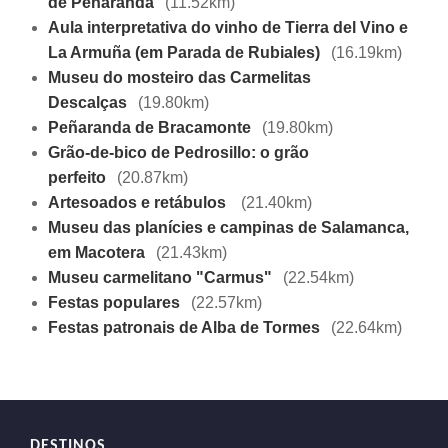
de Peñaranda
(11.52km)
Aula interpretativa do vinho de Tierra del Vino e
La Armuña (em Parada de Rubiales)
(16.19km)
Museu do mosteiro das Carmelitas
Descalças
(19.80km)
Peñaranda de Bracamonte
(19.80km)
Grão-de-bico de Pedrosillo: o grão
perfeito
(20.87km)
Artesoados e retábulos
(21.40km)
Museu das planícies e campinas de Salamanca,
em Macotera
(21.43km)
Museu carmelitano "Carmus"
(22.54km)
Festas populares
(22.57km)
Festas patronais de Alba de Tormes
(22.64km)
DESTINOS