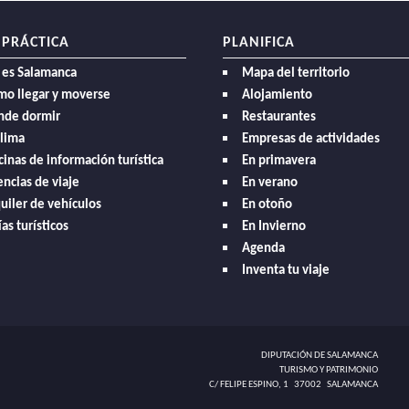
 PRÁCTICA
PLANIFICA
 es Salamanca
Mapa del territorio
mo llegar y moverse
Alojamiento
nde dormir
Restaurantes
clima
Empresas de actividades
cinas de información turística
En primavera
ncias de viaje
En verano
uiler de vehículos
En otoño
as turísticos
En Invierno
Agenda
Inventa tu viaje
DIPUTACIÓN DE SALAMANCA
TURISMO Y PATRIMONIO
C/ FELIPE ESPINO, 1 37002 SALAMANCA