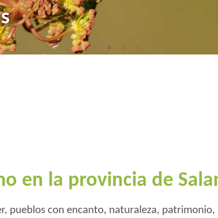
 Frontera
es
a
mo en la provincia de Sal
r, pueblos con encanto, naturaleza, patrimonio,