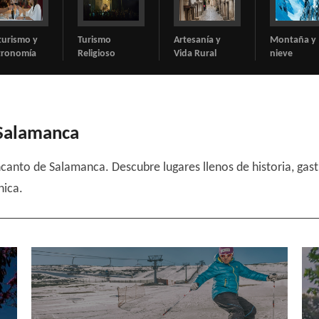
ismo
Artesanía y
Montaña y
Cicloturism
gioso
Vida Rural
nieve
 Salamanca
anto de Salamanca. Descubre lugares llenos de historia, gast
nica.