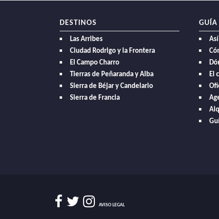
DESTINOS
GUÍA
Las Arribes
Así
Ciudad Rodrigo y la Frontera
Có
El Campo Charro
Dó
Tierras de Peñaranda y Alba
El 
Sierra de Béjar y Candelario
Ofi
Sierra de Francia
Age
Alq
Guí
AVISO LEGAL