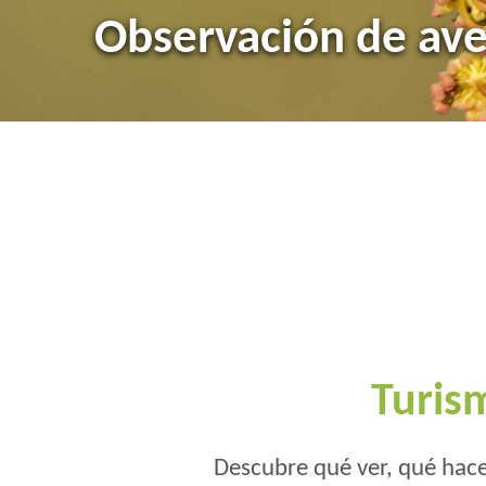
Las Arribes
Ciudad Rodrigo y la
Observación de av
Sierra de Francia
Toro bravo y dehes
Turis
Descubre qué ver, qué hace