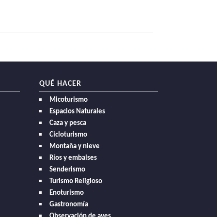
QUÉ HACER
Micoturismo
Espacios Naturales
Caza y pesca
Cicloturismo
Montaña y nieve
Ríos y embalses
Senderismo
Turismo Religioso
Enoturismo
Gastronomía
Observación de aves