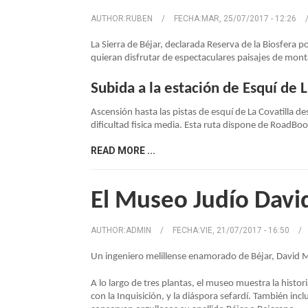
AUTHOR:
RUBEN
/
FECHA:
MAR, 25/07/2017 - 12:26
NAVEGACIÓN
La Sierra de Béjar, declarada Reserva de la Biosfera 
quieran disfrutar de espectaculares paisajes de mont
Subida a la estación de Esquí de L
Ascensión hasta las pistas de esquí de La Covatilla d
dificultad fisica media. Esta ruta dispone de RoadBoo
READ MORE ...
El Museo Judío Davi
AUTHOR:
ADMIN
/
FECHA:
VIE, 21/07/2017 - 16:50
/
Un ingeniero melillense enamorado de Béjar, David M
A lo largo de tres plantas, el museo muestra la histori
con la Inquisición, y la diáspora sefardí. También i