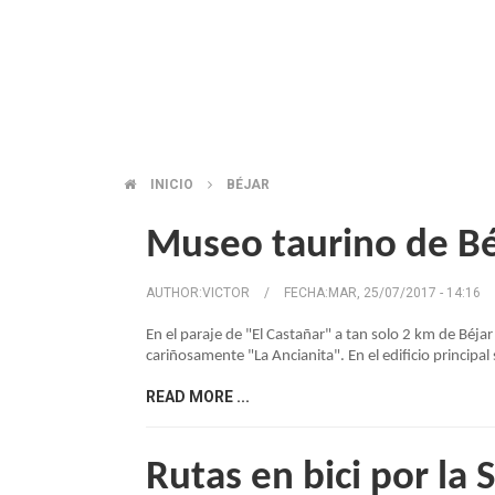
INICIO
BÉJAR
SOBRESCRIBIR
Museo taurino de Bé
ENLACES
AUTHOR:
VICTOR
/
FECHA:
MAR, 25/07/2017 - 14:16
DE
En el paraje de "El Castañar" a tan solo 2 km de Béja
cariñosamente "La Ancianita". En el edificio principal 
AYUDA
READ MORE ...
A
Rutas en bici por la 
LA