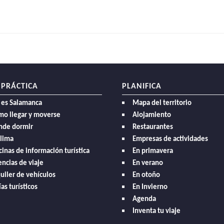
 PRÁCTICA
PLANIFICA
 es Salamanca
Mapa del territorio
mo llegar y moverse
Alojamiento
nde dormir
Restaurantes
clima
Empresas de actividades
cinas de información turística
En primavera
ncias de viaje
En verano
uiler de vehículos
En otoño
as turísticos
En Invierno
Agenda
Inventa tu viaje