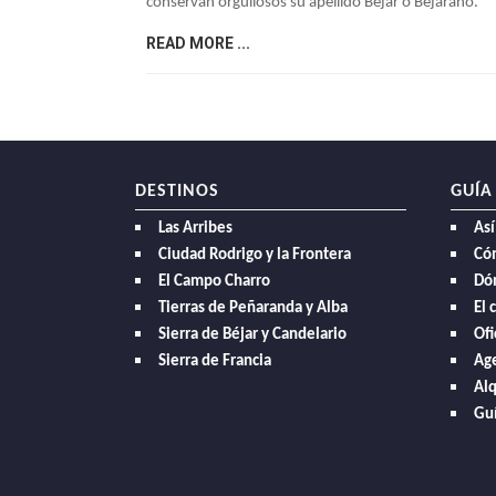
conservan orgullosos su apellido Béjar o Bejarano.
READ MORE ...
DESTINOS
GUÍA
Las Arribes
Así
Ciudad Rodrigo y la Frontera
Có
El Campo Charro
Dó
Tierras de Peñaranda y Alba
El 
Sierra de Béjar y Candelario
Ofi
Sierra de Francia
Age
Alq
Guí