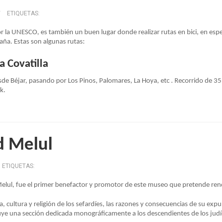
/
ETIQUETAS:
por la UNESCO, es también un buen lugar donde realizar rutas en bici, en espe
aña. Estas son algunas rutas:
a Covatilla
esde Béjar, pasando por Los Pinos, Palomares, La Hoya, etc . Recorrido de 3
k.
d Melul
ETIQUETAS:
elul, fue el primer benefactor y promotor de este museo que pretende rendi
a, cultura y religión de los sefardíes, las razones y consecuencias de su expu
ncluye una sección dedicada monográficamente a los descendientes de los jud