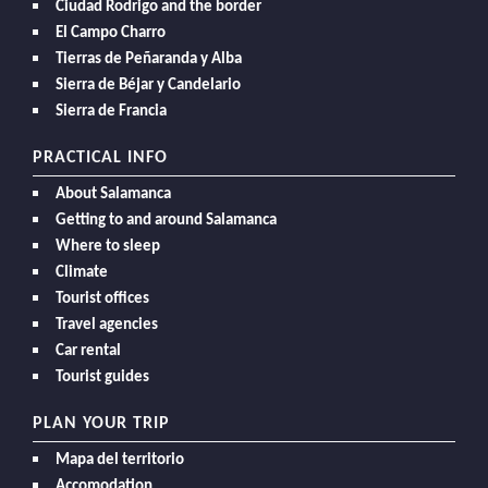
Ciudad Rodrigo and the border
El Campo Charro
Tierras de Peñaranda y Alba
Sierra de Béjar y Candelario
Sierra de Francia
PRACTICAL INFO
About Salamanca
Getting to and around Salamanca
Where to sleep
Climate
Tourist offices
Travel agencies
Car rental
Tourist guides
PLAN YOUR TRIP
Mapa del territorio
Accomodation