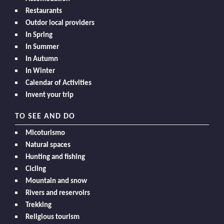
Restaurants
Outdor local providers
In Spring
In Summer
In Autumn
In Winter
Calendar of Activities
Invent your trip
TO SEE AND DO
Micoturismo
Natural spaces
Hunting and fishing
Cicling
Mountain and snow
Rivers and reservoirs
Trekking
Religious tourism