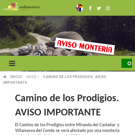
Skip
to
main
content
INICIO
NODE
CAMINO DE LOS PRODIGIOS. AVISO
BREADCRUMB
IMPORTANTE
Camino de los Prodigios.
AVISO IMPORTANTE
El Camino de los Prodigios entre Miranda del Castañar y
Villanueva del Conde se verá afectado por una montería