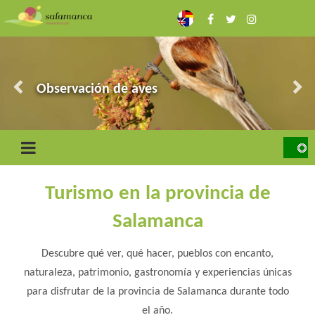
Pasar
al
contenido
principal
Las Arribes
Ciudad Rodrigo y la Frontera
Observación de aves
Sierra de Francia
Toro bravo y dehesa
Turismo en la provincia de
Salamanca
Descubre qué ver, qué hacer, pueblos con encanto,
naturaleza, patrimonio, gastronomía y experiencias únicas
para disfrutar de la provincia de Salamanca durante todo
el año.