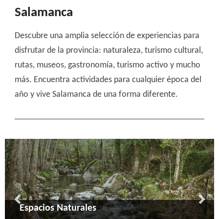
Salamanca
Descubre una amplia selección de experiencias para
disfrutar de la provincia: naturaleza, turismo cultural,
rutas, museos, gastronomía, turismo activo y mucho
más. Encuentra actividades para cualquier época del
año y vive Salamanca de una forma diferente.
Arqueología
Cultural
Espacios Naturales
Actividades en la Naturaleza
Enoturismo y Gastronomía
Turismo Religioso
Artesanía y Vida Rural
Montaña y nieve
Cicloturismo