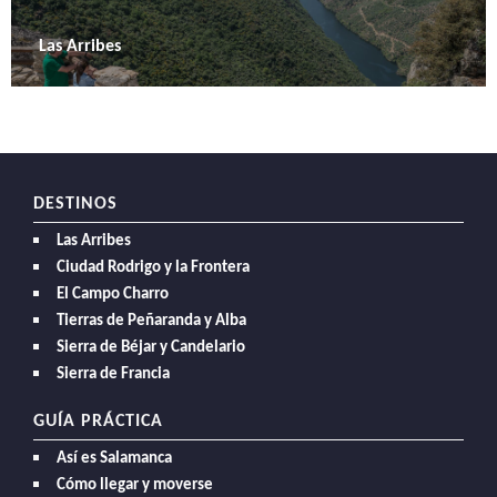
Las Arribes
DESTINOS
Las Arribes
Ciudad Rodrigo y la Frontera
El Campo Charro
Tierras de Peñaranda y Alba
Sierra de Béjar y Candelario
Sierra de Francia
GUÍA PRÁCTICA
Así es Salamanca
Cómo llegar y moverse