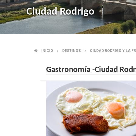
Ciudad Rodrigo
INICIO
DESTINOS
CIUDAD RODRIGO Y LA F
SOBRESCRIBIR
ENLACES
Gastronomía -Ciudad Rodri
DE
AYUDA
A
LA