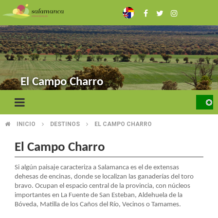
Pasar
al
contenido
principal
El Campo Charro
INICIO
DESTINOS
EL CAMPO CHARRO
SOBRESCRIBIR
ENLACES
El Campo Charro
DE
Si algún paisaje caracteriza a Salamanca es el de extensas
dehesas de encinas, donde se localizan las ganaderías del toro
AYUDA
bravo. Ocupan el espacio central de la provincia, con núcleos
importantes en La Fuente de San Esteban, Aldehuela de la
A
Bóveda, Matilla de los Caños del Río, Vecinos o Tamames.