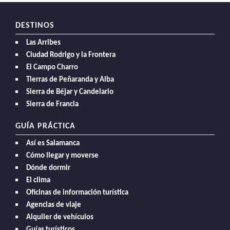
DESTINOS
Las Arribes
Ciudad Rodrigo y la Frontera
El Campo Charro
Tierras de Peñaranda y Alba
Sierra de Béjar y Candelario
Sierra de Francia
GUÍA PRÁCTICA
Así es Salamanca
Cómo llegar y moverse
Dónde dormir
El clima
Oficinas de información turística
Agencias de viaje
Alquiler de vehículos
Guías turísticos