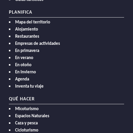
PLANIFICA
Mapa del territorio
Alojamiento
Restaurantes
Empresas de actividades
En primavera
En verano
En otoño
En Invierno
Agenda
Inventa tu viaje
QUÉ HACER
Micoturismo
Espacios Naturales
Caza y pesca
Cicloturismo