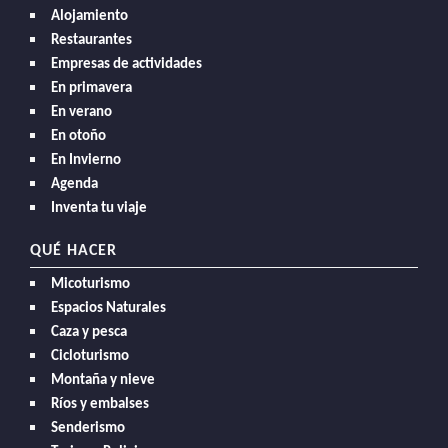
Alojamiento
Restaurantes
Empresas de actividades
En primavera
En verano
En otoño
En Invierno
Agenda
Inventa tu viaje
QUÉ HACER
Micoturismo
Espacios Naturales
Caza y pesca
Cicloturismo
Montaña y nieve
Ríos y embalses
Senderismo