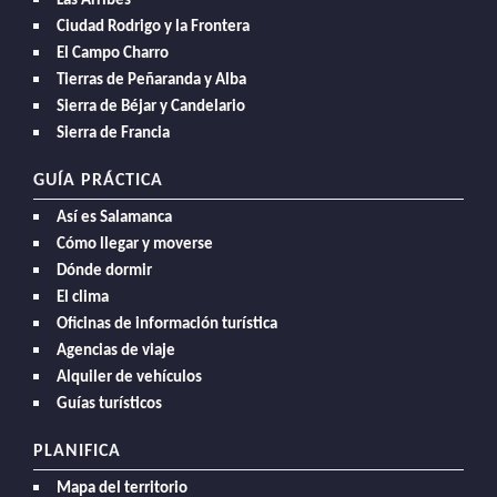
Las Arribes
Ciudad Rodrigo y la Frontera
El Campo Charro
Tierras de Peñaranda y Alba
Sierra de Béjar y Candelario
Sierra de Francia
GUÍA PRÁCTICA
Así es Salamanca
Cómo llegar y moverse
Dónde dormir
El clima
Oficinas de información turística
Agencias de viaje
Alquiler de vehículos
Guías turísticos
PLANIFICA
Mapa del territorio