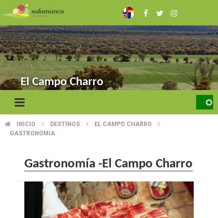
Pasar
al
contenido
principal
El Campo Charro
INICIO
DESTINOS
EL CAMPO CHARRO
SOBRESCRIBIR
GASTRONOMIA
ENLACES
Gastronomía -El Campo Charro
DE
AYUDA
A