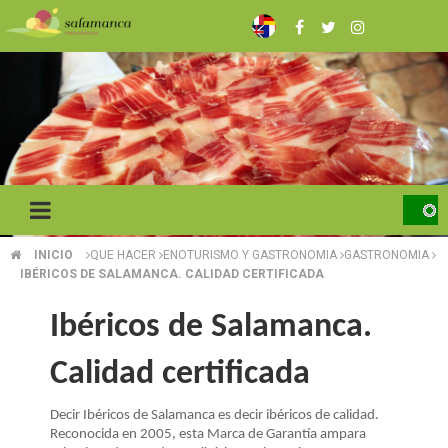
Pasar
al
contenido
principal
INICIO
QUE HACER
ENOTURISMO Y GASTRONOMIA
GASTRONOMIA
SOBRESCRIBIR
IBÉRICOS DE SALAMANCA. CALIDAD CERTIFICADA
ENLACES
Ibéricos de Salamanca.
DE
Calidad certificada
AYUDA
A
Decir Ibéricos de Salamanca es decir ibéricos de calidad.
Reconocida en 2005, esta Marca de Garantía ampara