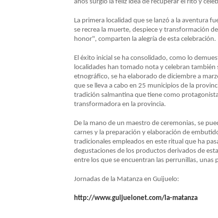
años surgió la feliz idea de recuperar el rito y ce
NAVEGACIÓN
La primera localidad que se lanzó a la aventura fu
se recrea la muerte, despiece y transformación d
honor", comparten la alegría de esta celebración.
El éxito inicial se ha consolidado, como lo demues
localidades han tomado nota y celebran también su
etnográfico, se ha elaborado de diciembre a marz
que se lleva a cabo en 25 municipios de la provin
tradición salmantina que tiene como protagonista a
transformadora en la provincia.
De la mano de un maestro de ceremonias, se puede
carnes y la preparación y elaboración de embutidos
tradicionales empleados en este ritual que ha pa
degustaciones de los productos derivados de esta 
entre los que se encuentran las perrunillas, unas
Jornadas de la Matanza en Guijuelo:
http://www.guijuelonet.com/la-matanza