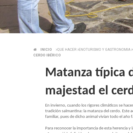
INICIO
QUE HACER
ENOTURISMO Y GASTRONOMIA
SOBRESCRIBIR
CERDO IBÉRICO
ENLACES
Matanza típica 
DE
majestad el cerd
AYUDA
En invierno, cuando los rigores climáticos se hace
tradición salmantina: la matanza del cerdo. Este
A
familiar, pues de dicho animal vivían todo el año f
LA
Para reconocer la importancia de esta herencia y l