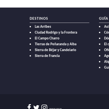
DESTINOS
GUÍA
Las Arribes
Así
Ciudad Rodrigo y la Frontera
Có
El Campo Charro
Dó
Tierras de Peñaranda y Alba
El 
Sierra de Béjar y Candelario
Ofi
Sierra de Francia
Age
Alq
Guí