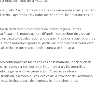
lebrar unas Jornadas de la Matanza.
e Guijuelo. Así, durante varios fines de semana de enero y febrero
el cerdo. Lugareños e invitados de renombre, los “matanceros de
tra su declaración como fiesta de interés regional. Otras
 fiesta de la matanza. Para difundir esta celebración y su valor
o un circuito de celebraciones que unen tradición y gastronomía y
cia. Cada municipio aporta su particular modo de desarrollar esta
l cerdo, en torno al cual existe una gran industria
n contemplar las faenas típicas de la matanza, la selección de
, así como ser testigos de la indumentaria y los utensilios
sado de generación en generación. Además, se ofrecen
tradición, así como dulces locales de la provincia de Salamanca,
 pastas hechas a base de manteca, harina y almendras.