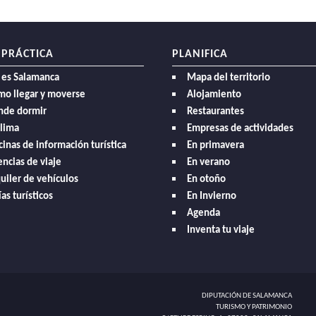
 PRÁCTICA
PLANIFICA
 es Salamanca
Mapa del territorio
mo llegar y moverse
Alojamiento
nde dormir
Restaurantes
clima
Empresas de actividades
cinas de información turística
En primavera
ncias de viaje
En verano
uiler de vehículos
En otoño
as turísticos
En Invierno
Agenda
Inventa tu viaje
DIPUTACIÓN DE SALAMANCA
TURISMO Y PATRIMONIO