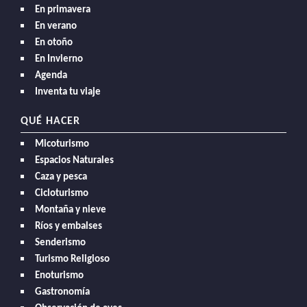
En primavera
En verano
En otoño
En Invierno
Agenda
Inventa tu viaje
QUÉ HACER
Micoturismo
Espacios Naturales
Caza y pesca
Cicloturismo
Montaña y nieve
Ríos y embalses
Senderismo
Turismo Religioso
Enoturismo
Gastronomía