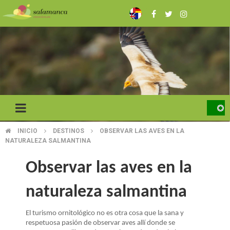
Pasar
al
contenido
principal
INICIO
DESTINOS
OBSERVAR LAS AVES EN LA
SOBRESCRIBIR
NATURALEZA SALMANTINA
ENLACES
Observar las aves en la
DE
naturaleza salmantina
AYUDA
A
El turismo ornitológico no es otra cosa que la sana y
respetuosa pasión de observar aves allí donde se