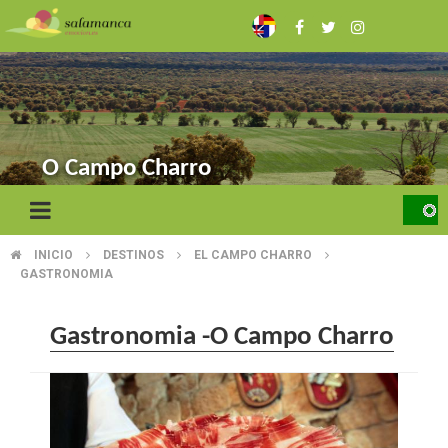
Skip
to
main
content
O Campo Charro
INICIO
DESTINOS
EL CAMPO CHARRO
BREADCRUMB
GASTRONOMIA
Gastronomia -O Campo Charro