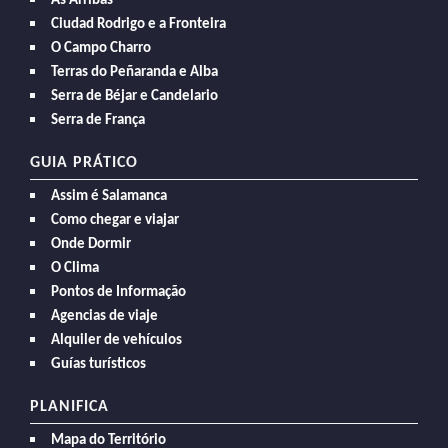
As Arribas
Ciudad Rodrigo e a Fronteira
O Campo Charro
Terras do Peñaranda e Alba
Serra de Béjar e Candelario
Serra de França
GUIA PRÁTICO
Assim é Salamanca
Como chegar e viajar
Onde Dormir
O Clima
Pontos de Informação
Agencias de viaje
Alquiler de vehículos
Guías turísticos
PLANIFICA
Mapa do Território