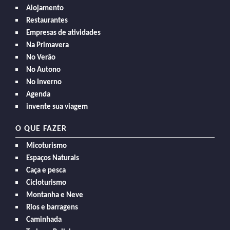
Alojamento
Restaurantes
Empresas de atividades
Na Primavera
No Verão
No Autono
No Inverno
Agenda
invente sua viagem
O QUE FAZER
Micoturismo
Espaços Naturais
Caça e pesca
Cicloturismo
Montanha e Neve
Rios e barragens
Caminhada