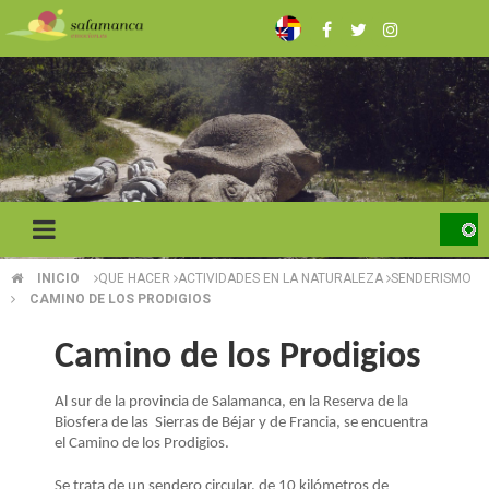
Pasar
al
contenido
principal
INICIO
QUE HACER
ACTIVIDADES EN LA NATURALEZA
SENDERISMO
SOBRESCRIBIR
CAMINO DE LOS PRODIGIOS
ENLACES
Camino de los Prodigios
DE
Al sur de la provincia de Salamanca, en la Reserva de la
AYUDA
Biosfera de las Sierras de Béjar y de Francia, se encuentra
A
el Camino de los Prodigios.
Se trata de un sendero circular, de 10 kilómetros de