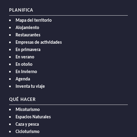
PLANIFICA
Mapa del territorio
Alojamiento
Restaurantes
Empresas de actividades
En primavera
En verano
En otoño
En Invierno
Agenda
Inventa tu viaje
QUÉ HACER
Micoturismo
Espacios Naturales
Caza y pesca
Cicloturismo