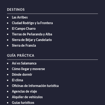
DESTINOS
Las Arribes
Ciudad Rodrigo y la Frontera
El Campo Charro
Tierras de Peñaranda y Alba
Sierra de Béjar y Candelario
Sierra de Francia
GUÍA PRÁCTICA
Así es Salamanca
Cómo llegar y moverse
Dónde dormir
El clima
Oficinas de información turística
Agencias de viaje
Alquiler de vehículos
Guías turísticos