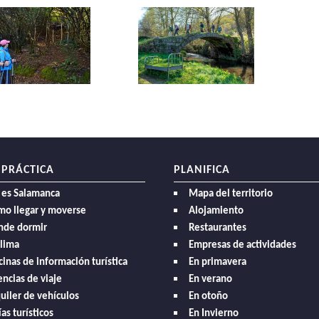
 PRÁCTICA
PLANIFICA
 es Salamanca
Mapa del territorio
mo llegar y moverse
Alojamiento
nde dormir
Restaurantes
clima
Empresas de actividades
cinas de información turística
En primavera
ncias de viaje
En verano
uiler de vehículos
En otoño
as turísticos
En Invierno