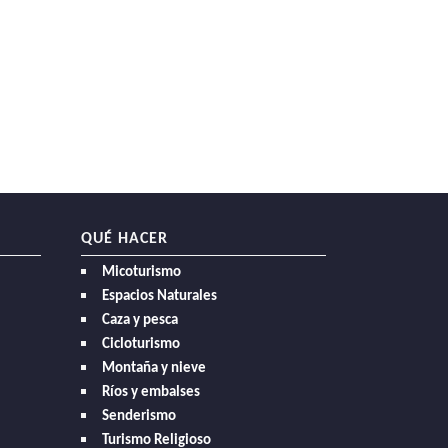
QUÉ HACER
Micoturismo
Espacios Naturales
Caza y pesca
Cicloturismo
Montaña y nieve
Ríos y embalses
Senderismo
Turismo Religioso