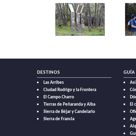
DESTINOS
GUÍA
Las Arribes
Así
Ciudad Rodrigo y la Frontera
Có
El Campo Charro
Dó
Tierras de Peñaranda y Alba
El 
Sierra de Béjar y Candelario
Ofi
Sierra de Francia
Age
Alq
Guí