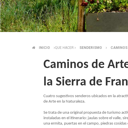
INICIO
QUE HACER
SENDERISMO
CAMINOS 
SOBRESCRIBIR
Caminos de Arte
ENLACES
la Sierra de Fran
DE
AYUDA
Cuatro sugestivos senderos ubicados en la atracti
de Arte en la Naturaleza.
A
Se trata de una original propuesta de turismo acti
instaladas en el itinerario: jaulas sobre el valle,
LA
una ermita, puertas en el campo, piedras cosidas