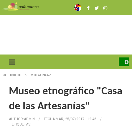
Pasar
al
contenido
principal
INICIO
MOGARRAZ
SOBRESCRIBIR
ENLACES
Museo etnográfico "Casa
DE
de las Artesanías"
AYUDA
AUTHOR:
ADMIN
/
FECHA:
MAR, 25/07/2017 - 12:46
/
A
ETIQUETAS: