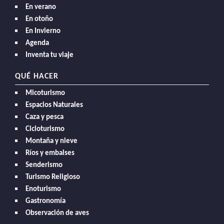
En verano
En otoño
En Invierno
Agenda
Inventa tu viaje
QUÉ HACER
Micoturismo
Espacios Naturales
Caza y pesca
Cicloturismo
Montaña y nieve
Ríos y embalses
Senderismo
Turismo Religioso
Enoturismo
Gastronomía
Observación de aves