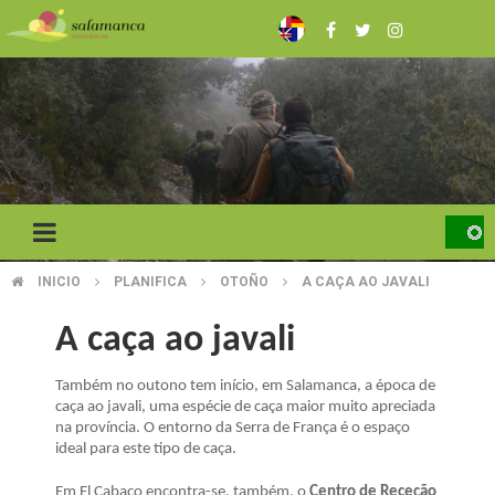
Skip
to
main
content
INICIO
PLANIFICA
OTOÑO
A CAÇA AO JAVALI
BREADCRUMB
A caça ao javali
Também no outono tem início, em Salamanca, a época de
caça ao javali, uma espécie de caça maior muito apreciada
na província. O entorno da Serra de França é o espaço
ideal para este tipo de caça.
Em El Cabaco encontra-se, também, o
Centro de Receção