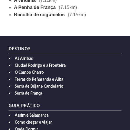
A vindima
(7.11km)
A Penha de França
(7.15km)
Recolha de cogumelos
(7.15km)
DESTINOS
As Arribas
Ciudad Rodrigo e a Fronteira
O Campo Charro
Terras do Peñaranda e Alba
Serra de Béjar e Candelario
Serra de França
GUIA PRÁTICO
Assim é Salamanca
Como chegar e viajar
Onde Dormir