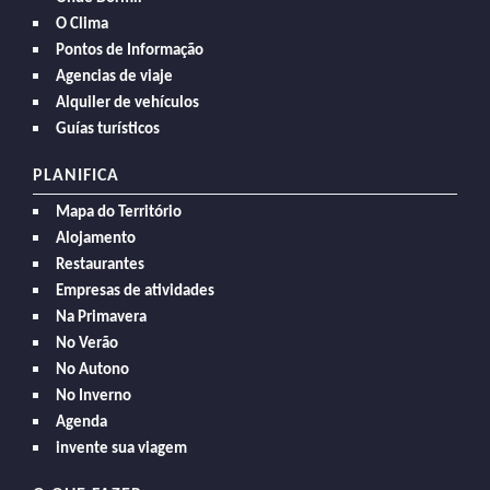
O Clima
Pontos de Informação
Agencias de viaje
Alquiler de vehículos
Guías turísticos
PLANIFICA
Mapa do Território
Alojamento
Restaurantes
Empresas de atividades
Na Primavera
No Verão
No Autono
No Inverno
Agenda
invente sua viagem