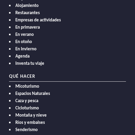
Alojamiento
Restaurantes
Empresas de actividades
En primavera
En verano
En otoño
En Invierno
Agenda
Inventa tu viaje
QUÉ HACER
Micoturismo
Espacios Naturales
Caza y pesca
Cicloturismo
Montaña y nieve
Ríos y embalses
Senderismo