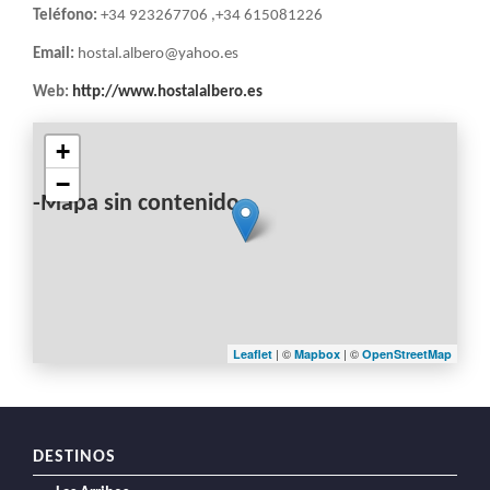
LA
Teléfono:
+34 923267706 ,+34 615081226
NAVEGACIÓN
Email:
hostal.albero@yahoo.es
Web:
http://www.hostalalbero.es
+
−
-Mapa sin contenido-
| ©
| ©
Leaflet
Mapbox
OpenStreetMap
DESTINOS