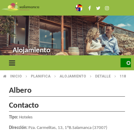
Pasar
al
contenido
principal
Alojamiento
INICIO
PLANIFICA
ALOJAMIENTO
DETALLE
118
SOBRESCRIBIR
ENLACES
Albero
DE
Contacto
AYUDA
Tipo:
Hoteles
A
Dirección:
Pza. Carmelitas, 13, 1ºB.Salamanca (37007)