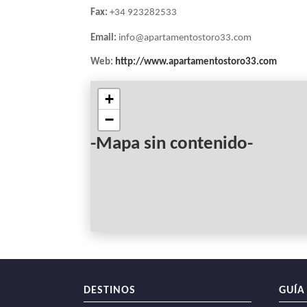
Fax:
+34 923282533
NAVEGACIÓN
Email:
info@apartamentostoro33.com
Web:
http://www.apartamentostoro33.com
+
−
-Mapa sin contenido-
DESTINOS
GUÍA