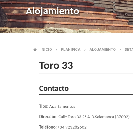
Alojamiento
INICIO
PLANIFICA
ALOJAMIENTO
DET
SOBRESCRIBIR
Toro 33
ENLACES
DE
Contacto
AYUDA
Tipo:
Apartamentos
A
Dirección:
Calle Toro 33 2º A-B.Salamanca (37002)
LA
Teléfono:
+34 923282602