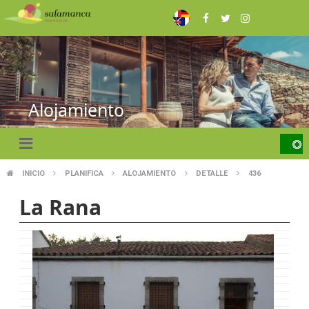
Pasar
al
contenido
principal
Alojamiento
INICIO
PLANIFICA
ALOJAMIENTO
DETALLE
436
SOBRESCRIBIR
La Rana
ENLACES
DE
AYUDA
A