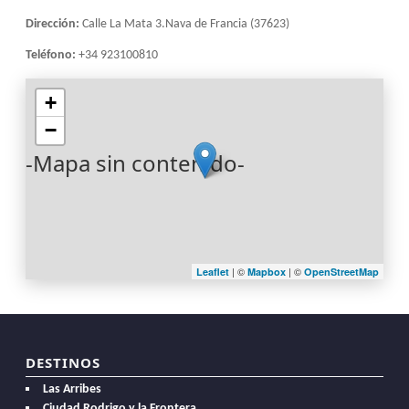
Dirección:
Calle La Mata 3.Nava de Francia (37623)
Teléfono:
+34 923100810
+
−
-Mapa sin contenido-
| ©
| ©
Leaflet
Mapbox
OpenStreetMap
DESTINOS
Las Arribes
Ciudad Rodrigo y la Frontera