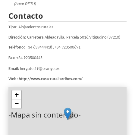
(Autor:RETU)
Contacto
Tipo:
Alojamientos rurales
Dirección:
Carretera Aldeadavila, Parcela 5016.Vitigudino (37210)
Teléfono:
+34 639444418 ,+34 923500691
Fax:
+34 923500445
Email:
hergatel59@orange.es
Web:
http://www.casa-rural-arribes.com/
+
−
-Mapa sin contenido-