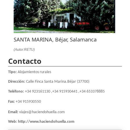
LA
NAVEGACIÓN
SANTA MARINA, Béjar, Salamanca
(Autor:RETU)
Contacto
Tipo:
Alojamientos rurales
Dirección:
Calle Finca Santa Marina.Béjar (37700)
Teléfono:
+34 923161130 ,+34 915930441 ,+34 653378885
Fax:
+34 915930550
Email:
viajes@haciendohuella.com
Web:
http://www.haciendohuella.com