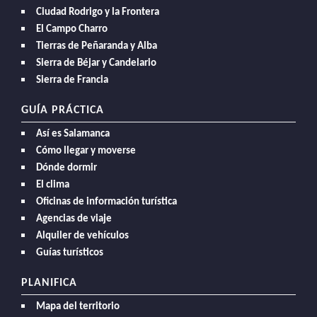
Ciudad Rodrigo y la Frontera
LA
El Campo Charro
NAVEGACIÓN
Tierras de Peñaranda y Alba
Sierra de Béjar y Candelario
Sierra de Francia
GUÍA PRÁCTICA
Así es Salamanca
Cómo llegar y moverse
Dónde dormir
El clima
Oficinas de información turística
Agencias de viaje
Alquiler de vehículos
Guías turísticos
PLANIFICA
Mapa del territorio