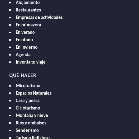
Alojamiento
Restaurantes
Empresas de actividades
En primavera
En verano
En otoño
En Invierno
Agenda
Inventa tu viaje
QUÉ HACER
Micoturismo
Espacios Naturales
Caza y pesca
Cicloturismo
Montaña y nieve
Ríos y embalses
Senderismo
Turismo Religioso