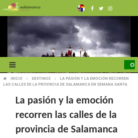
Pasar
al
contenido
principal
INICIO
DESTINOS
LA PASIÓN Y LA EMOCIÓN RECORREN
SOBRESCRIBIR
LAS CALLES DE LA PROVINCIA DE SALAMANCA EN SEMANA SANTA
ENLACES
La pasión y la emoción
DE
recorren las calles de la
AYUDA
A
provincia de Salamanca