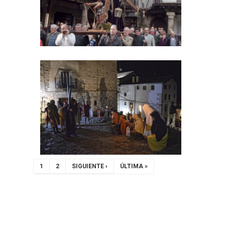
Paginación
PÁGINA
1
PAGE
2
SIGUIENTE
SIGUIENTE ›
ÚLTIMA
ÚLTIMA »
ACTUAL
PÁGINA
PÁGINA