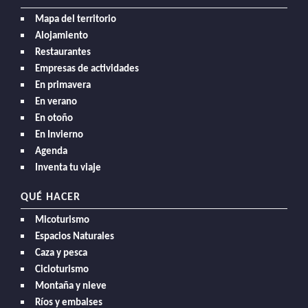
Mapa del territorio
Alojamiento
Restaurantes
Empresas de actividades
En primavera
En verano
En otoño
En Invierno
Agenda
Inventa tu viaje
QUÉ HACER
Micoturismo
Espacios Naturales
Caza y pesca
Cicloturismo
Montaña y nieve
Ríos y embalses