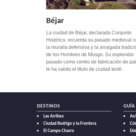
NAVEGACIÓN
Béjar
La ciudad de Béjar, declarada Conjunto
Histórico, recuerda su pasado medieval 
la muralla defensiva y la arraigada tradici
de los Hombres de Musgo. Su esplendor
pasado como centro de fabricación de pa
le ha valido el título de ciudad textil.
DESTINOS
GUÍA
Las Arribes
Así
Ciudad Rodrigo y la Frontera
Có
El Campo Charro
Dó