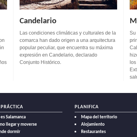
Candelario
M
Las condiciones climáticas y culturales de la
Su 
con
comarca han dado origen a una arquitectura
pri
ón
popular peculiar, que encuentra su máxima
Cal
expresión en Candelario, declarado
hiz
ños
Conjunto Histórico.
los
Ext
sal
 PRÁCTICA
PLANIFICA
 es Salamanca
Mapa del territorio
mo llegar y moverse
Alojamiento
nde dormir
Restaurantes