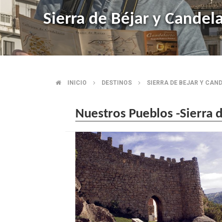
Sierra de Béjar y Candela
INICIO
DESTINOS
SIERRA DE BEJAR Y CAN
SOBRESCRIBIR
ENLACES
Nuestros Pueblos -Sierra d
DE
AYUDA
A
LA