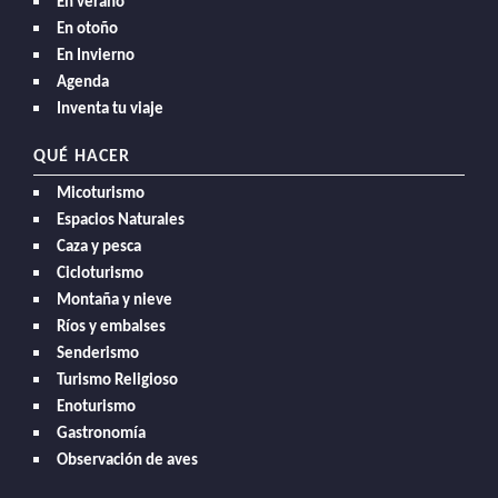
En verano
En otoño
En Invierno
Agenda
Inventa tu viaje
QUÉ HACER
Micoturismo
Espacios Naturales
Caza y pesca
Cicloturismo
Montaña y nieve
Ríos y embalses
Senderismo
Turismo Religioso
Enoturismo
Gastronomía
Observación de aves