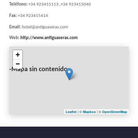
LA
Teléfono:
+34 923415113 ,+34 923415040
NAVEGACIÓN
Fax:
+34 923415414
Email:
hotel@antiguaseras.com
Web:
http://www.antiguaseras.com
+
−
-Mapa sin contenido-
| ©
| ©
Leaflet
Mapbox
OpenStreetMap