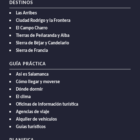
DESTINOS
Las Arribes
Ciudad Rodrigo y la Frontera
El Campo Charro
Tierras de Peñaranda y Alba
Sierra de Béjar y Candelario
Sierra de Francia
GUÍA PRÁCTICA
Así es Salamanca
Cómo llegar y moverse
Dónde dormir
El clima
Oficinas de información turística
Agencias de viaje
Alquiler de vehículos
Guías turísticos