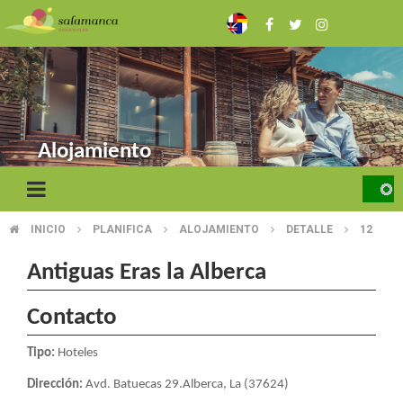
Pasar
al
contenido
principal
Alojamiento
INICIO
PLANIFICA
ALOJAMIENTO
DETALLE
12
SOBRESCRIBIR
ENLACES
Antiguas Eras la Alberca
DE
Contacto
AYUDA
Tipo:
Hoteles
A
Dirección:
Avd. Batuecas 29.Alberca, La (37624)