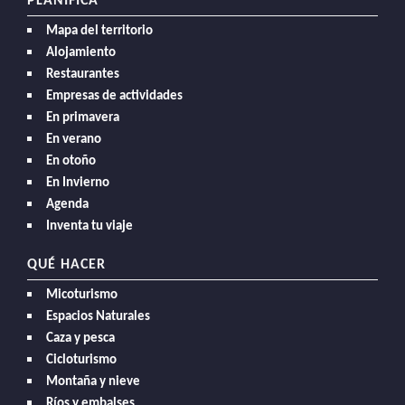
PLANIFICA
Mapa del territorio
Alojamiento
Restaurantes
Empresas de actividades
En primavera
En verano
En otoño
En Invierno
Agenda
Inventa tu viaje
QUÉ HACER
Micoturismo
Espacios Naturales
Caza y pesca
Cicloturismo
Montaña y nieve
Ríos y embalses