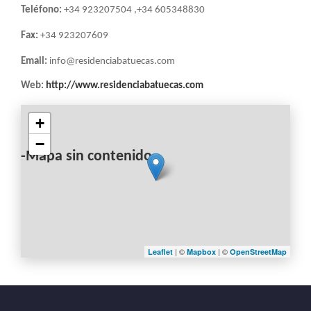
LA
Teléfono:
+34 923207504 ,+34 605348830
NAVEGACIÓN
Fax:
+34 923207609
Email:
info@residenciabatuecas.com
Web:
http://www.residenciabatuecas.com
+
−
-Mapa sin contenido-
| ©
| ©
Leaflet
Mapbox
OpenStreetMap