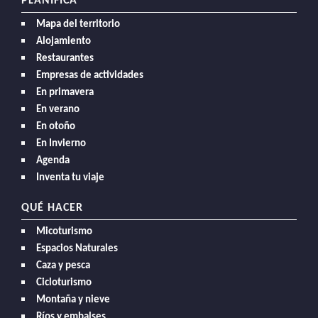
PLANIFICA
Mapa del territorio
Alojamiento
Restaurantes
Empresas de actividades
En primavera
En verano
En otoño
En Invierno
Agenda
Inventa tu viaje
QUÉ HACER
Micoturismo
Espacios Naturales
Caza y pesca
Cicloturismo
Montaña y nieve
Ríos y embalses