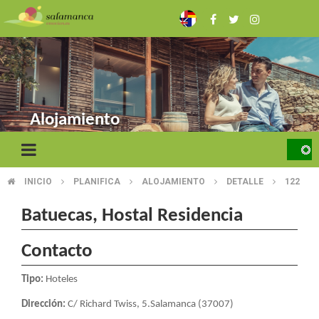
Pasar
al
contenido
principal
Alojamiento
INICIO
PLANIFICA
ALOJAMIENTO
DETALLE
122
SOBRESCRIBIR
ENLACES
Batuecas, Hostal Residencia
DE
Contacto
AYUDA
Tipo:
Hoteles
A
Dirección:
C/ Richard Twiss, 5.Salamanca (37007)