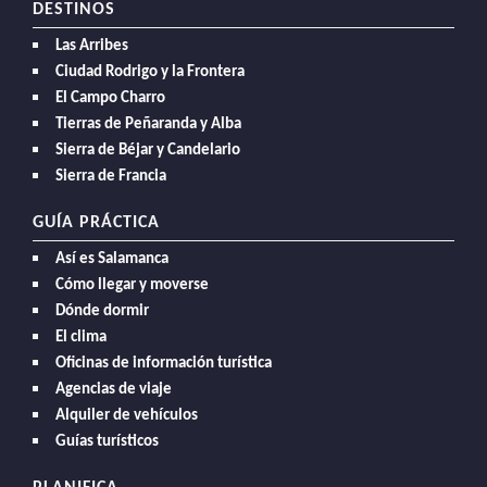
DESTINOS
Las Arribes
Ciudad Rodrigo y la Frontera
El Campo Charro
Tierras de Peñaranda y Alba
Sierra de Béjar y Candelario
Sierra de Francia
GUÍA PRÁCTICA
Así es Salamanca
Cómo llegar y moverse
Dónde dormir
El clima
Oficinas de información turística
Agencias de viaje
Alquiler de vehículos
Guías turísticos