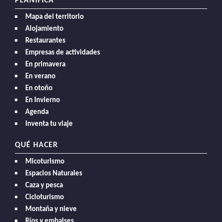
PLANIFICA
Mapa del territorio
Alojamiento
Restaurantes
Empresas de actividades
En primavera
En verano
En otoño
En Invierno
Agenda
Inventa tu viaje
QUÉ HACER
Micoturismo
Espacios Naturales
Caza y pesca
Cicloturismo
Montaña y nieve
Ríos y embalses