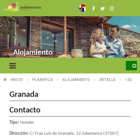
Pasar
al
contenido
principal
Alojamiento
INICIO
PLANIFICA
ALOJAMIENTO
DETALLE
132
SOBRESCRIBIR
ENLACES
Granada
DE
Contacto
AYUDA
Tipo:
Hoteles
A
Dirección:
C/ Fray Luis de Granada, 12.Salamanca (37007)