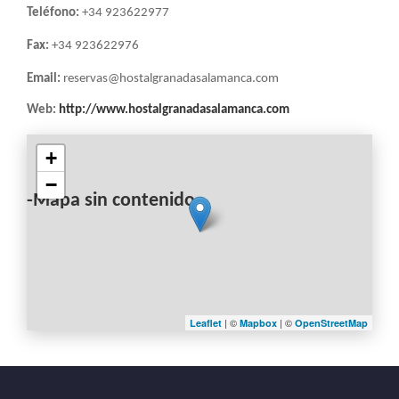
LA
Teléfono:
+34 923622977
NAVEGACIÓN
Fax:
+34 923622976
Email:
reservas@hostalgranadasalamanca.com
Web:
http://www.hostalgranadasalamanca.com
+
−
-Mapa sin contenido-
| ©
| ©
Leaflet
Mapbox
OpenStreetMap