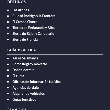
DESTINOS
Las Arribes
Ciudad Rodrigo y la Frontera
El Campo Charro
Tierras de Peñaranda y Alba
Sierra de Béjar y Candelario
Sierra de Francia
GUÍA PRÁCTICA
Así es Salamanca
Cómo llegar y moverse
Dónde dormir
El clima
Oficinas de información turística
Agencias de viaje
Alquiler de vehículos
Guías turísticos