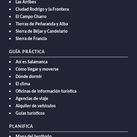
Las Arribes
Ciudad Rodrigo y la Frontera
El Campo Charro
Tierras de Peñaranda y Alba
Sierra de Béjar y Candelario
Sierra de Francia
GUÍA PRÁCTICA
Así es Salamanca
Cómo llegar y moverse
Dónde dormir
El clima
Oficinas de información turística
Agencias de viaje
Alquiler de vehículos
Guías turísticos
PLANIFICA
Mapa del territorio