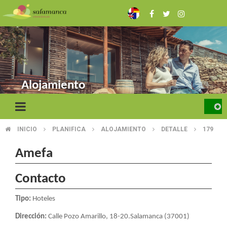
Pasar
al
contenido
principal
Alojamiento
INICIO
PLANIFICA
ALOJAMIENTO
DETALLE
179
SOBRESCRIBIR
ENLACES
Amefa
DE
Contacto
AYUDA
Tipo:
Hoteles
A
Dirección:
Calle Pozo Amarillo, 18-20.Salamanca (37001)