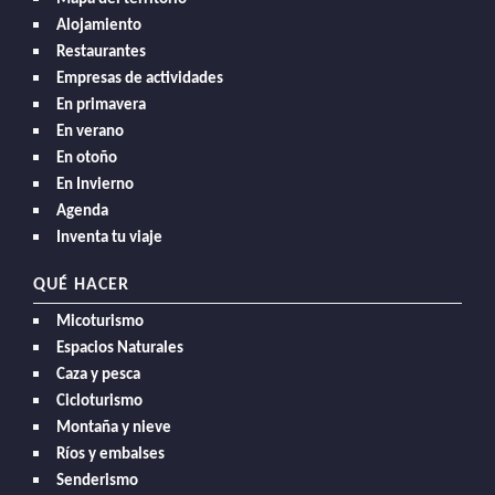
Alojamiento
Restaurantes
Empresas de actividades
En primavera
En verano
En otoño
En Invierno
Agenda
Inventa tu viaje
QUÉ HACER
Micoturismo
Espacios Naturales
Caza y pesca
Cicloturismo
Montaña y nieve
Ríos y embalses
Senderismo