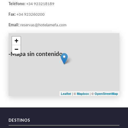
LA
Teléfono:
+34 923218189
NAVEGACIÓN
Fax:
+34 923260200
Email:
reservas@hotelamefa.com
+
−
-Mapa sin contenido-
| ©
| ©
Leaflet
Mapbox
OpenStreetMap
DESTINOS