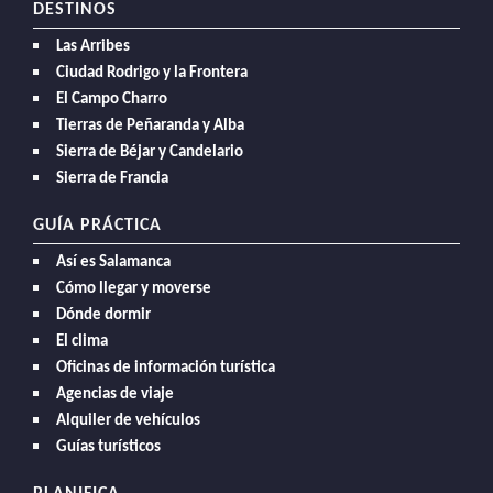
DESTINOS
Las Arribes
Ciudad Rodrigo y la Frontera
El Campo Charro
Tierras de Peñaranda y Alba
Sierra de Béjar y Candelario
Sierra de Francia
GUÍA PRÁCTICA
Así es Salamanca
Cómo llegar y moverse
Dónde dormir
El clima
Oficinas de información turística
Agencias de viaje
Alquiler de vehículos
Guías turísticos