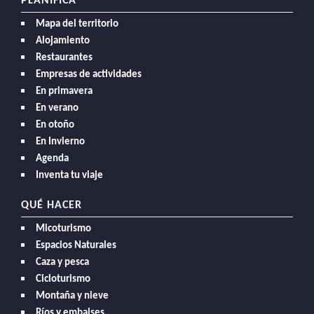
PLANIFICA
Mapa del territorio
Alojamiento
Restaurantes
Empresas de actividades
En primavera
En verano
En otoño
En Invierno
Agenda
Inventa tu viaje
QUÉ HACER
Micoturismo
Espacios Naturales
Caza y pesca
Cicloturismo
Montaña y nieve
Ríos y embalses