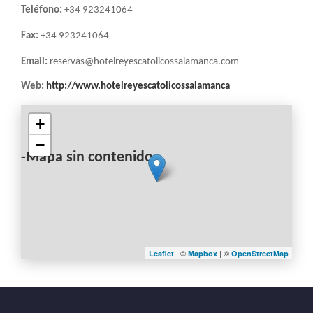
LA
Teléfono:
+34 923241064
NAVEGACIÓN
Fax:
+34 923241064
Email:
reservas@hotelreyescatolicossalamanca.com
Web:
http://www.hotelreyescatolicossalamanca
+
−
-Mapa sin contenido-
| ©
| ©
Leaflet
Mapbox
OpenStreetMap