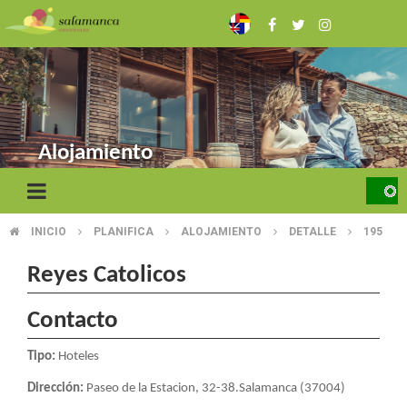
Pasar
al
contenido
principal
Alojamiento
INICIO
PLANIFICA
ALOJAMIENTO
DETALLE
195
SOBRESCRIBIR
ENLACES
Reyes Catolicos
DE
Contacto
AYUDA
Tipo:
Hoteles
A
Dirección:
Paseo de la Estacion, 32-38.Salamanca (37004)