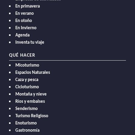
En primavera
En verano
En otoño
En Invierno
Agenda
Inventa tu viaje
QUÉ HACER
Micoturismo
Espacios Naturales
Caza y pesca
Cicloturismo
Montaña y nieve
Ríos y embalses
Senderismo
Turismo Religioso
Enoturismo
Gastronomía