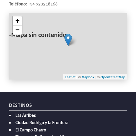
LA
Teléfono:
+34 923218166
NAVEGACIÓN
+
−
-Mapa sin contenido-
| ©
| ©
Leaflet
Mapbox
OpenStreetMap
DESTINOS
Las Arribes
Ciudad Rodrigo y la Frontera
El Campo Charro