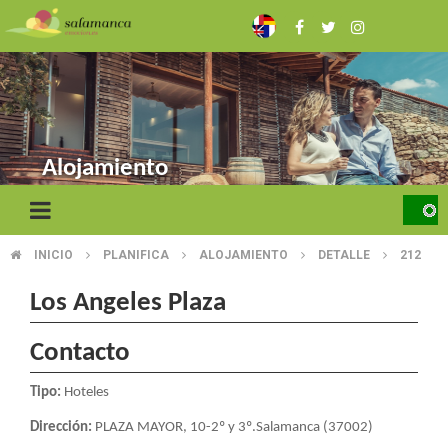
Pasar
al
contenido
principal
Alojamiento
INICIO
PLANIFICA
ALOJAMIENTO
DETALLE
212
SOBRESCRIBIR
ENLACES
Los Angeles Plaza
DE
Contacto
AYUDA
Tipo:
Hoteles
A
Dirección:
PLAZA MAYOR, 10-2º y 3º.Salamanca (37002)