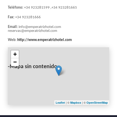
LA
Teléfono:
+34 923281599 ,+34 923281665
NAVEGACIÓN
Fax:
+34 923281666
Email:
info@emperatrizhotel.com
reservas@emperatrizhotel.com
Web:
http://www.emperatrizhotel.com
+
−
-Mapa sin contenido-
| ©
| ©
Leaflet
Mapbox
OpenStreetMap