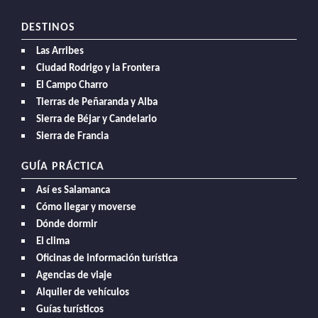
DESTINOS
Las Arribes
Ciudad Rodrigo y la Frontera
El Campo Charro
Tierras de Peñaranda y Alba
Sierra de Béjar y Candelario
Sierra de Francia
GUÍA PRÁCTICA
Así es Salamanca
Cómo llegar y moverse
Dónde dormir
El clima
Oficinas de información turística
Agencias de viaje
Alquiler de vehículos
Guías turísticos