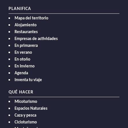
PLANIFICA
Mapa del territorio
Alojamiento
Restaurantes
Empresas de actividades
En primavera
En verano
En otoño
En Invierno
Agenda
Inventa tu viaje
QUÉ HACER
Micoturismo
Espacios Naturales
Caza y pesca
Cicloturismo