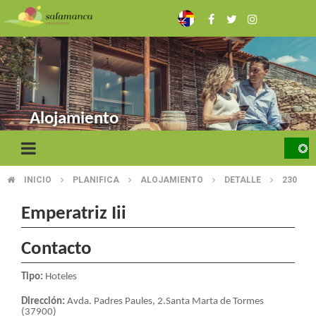
Pasar
al
contenido
principal
Alojamiento
INICIO
PLANIFICA
ALOJAMIENTO
DETALLE
230
SOBRESCRIBIR
ENLACES
Emperatriz Iii
DE
Contacto
AYUDA
Tipo:
Hoteles
A
Dirección:
Avda. Padres Paules, 2.Santa Marta de Tormes
(37900)