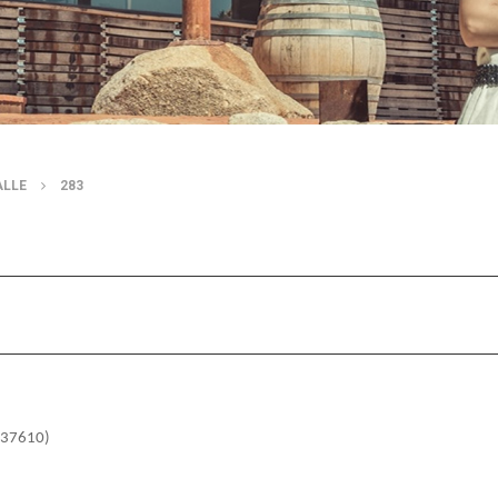
ALLE
283
 (37610)