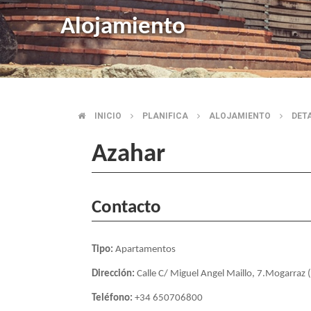
Alojamiento
INICIO
PLANIFICA
ALOJAMIENTO
DET
SOBRESCRIBIR
Azahar
ENLACES
DE
Contacto
AYUDA
Tipo:
Apartamentos
A
Dirección:
Calle C/ Miguel Angel Maillo, 7.Mogarraz
LA
Teléfono:
+34 650706800