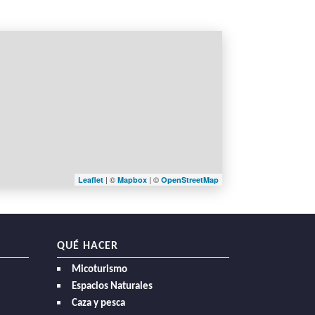
| ©
| ©
Leaflet
Mapbox
OpenStreetMap
QUÉ HACER
Micoturismo
Espacios Naturales
Caza y pesca