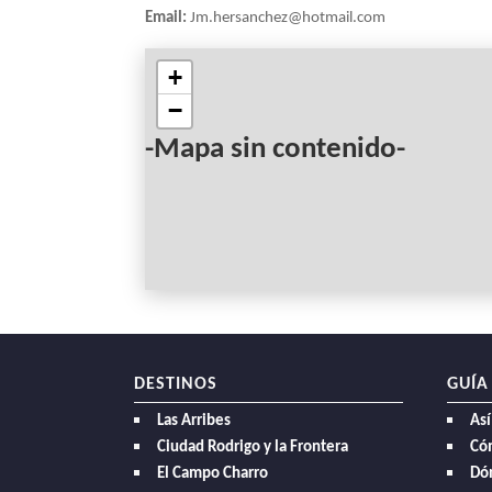
Email:
Jm.hersanchez@hotmail.com
NAVEGACIÓN
+
−
-Mapa sin contenido-
DESTINOS
GUÍA
Las Arribes
Así
Ciudad Rodrigo y la Frontera
Có
El Campo Charro
Dó